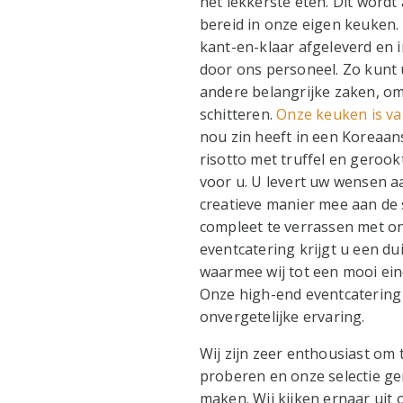
het lekkerste eten. Dit wordt
bereid in onze eigen keuken
kant-en-klaar afgeleverd en 
door ons personeel. Zo kunt 
andere belangrijke zaken, om
schitteren.
Onze keuken is va
nou zin heeft in een Koreaans
risotto met truffel en gerook
voor u. U levert uw wensen a
creatieve manier mee aan de 
compleet te verrassen met on
eventcatering krijgt u een du
waarmee wij tot een mooi ein
Onze high-end eventcatering
onvergetelijke ervaring.
Wij zijn zeer enthousiast om
proberen en onze selectie ge
maken. Wij kijken ernaar uit 