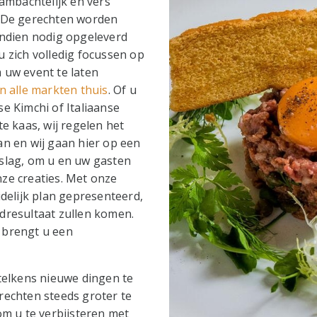
 ambachtelijk en vers
. De gerechten worden
indien nodig opgeleverd
u zich volledig focussen op
 uw event te laten
n alle markten thuis
. Of u
e Kimchi of Italiaanse
te kaas, wij regelen het
an en wij gaan hier op een
slag, om u en uw gasten
ze creaties. Met onze
idelijk plan gepresenteerd,
dresultaat zullen komen.
 brengt u een
 telkens nieuwe dingen te
rechten steeds groter te
om u te verbijsteren met