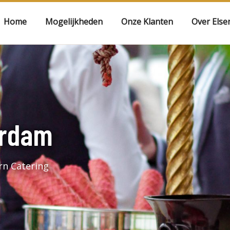
Home
Mogelijkheden
Onze Klanten
Over Else
erdam
rn Catering