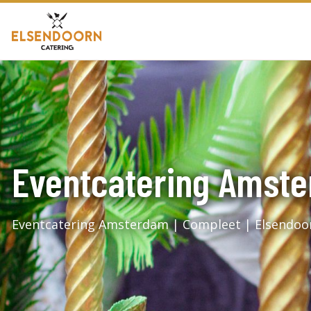
Eventcatering Amst
Eventcatering Amsterdam | Compleet | Elsendoo