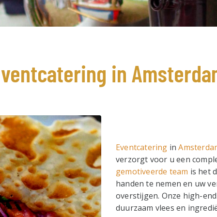
ventcatering in Amsterd
Eventcatering
in
Amsterda
verzorgt voor u een compl
gemotiveerde team
is het 
handen te nemen en uw ver
overstijgen. Onze high-end
duurzaam vlees en ingredi