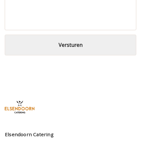
Elsendoorn Catering