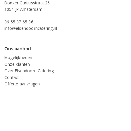
Donker Curtiusstraat 26
1051 JP Amsterdam
06 55 37 65 36
info@elsendoorncatering.nl
Ons aanbod
Mogelijkheden
Onze Klanten
Over Elsendoorn Catering
Contact
Offerte aanvragen